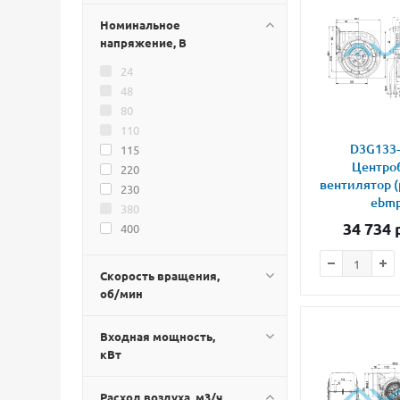
Номинальное
напряжение, В
24
48
80
110
D3G133-
115
Центро
220
вентилятор 
230
ebmp
380
34 734
р
400
Скорость вращения,
об/мин
Входная мощность,
кВт
Расход воздуха, м3/ч