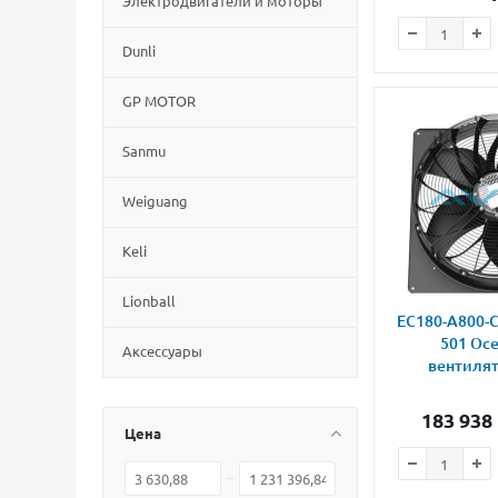
Электродвигатели и моторы
Dunli
GP MOTOR
Sanmu
Weiguang
Keli
Lionball
EC180-A800-C
501 Осе
Aксессуары
вентилят
183 938
Цена