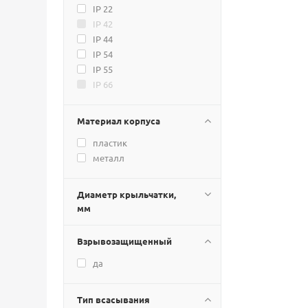
IP 22
380
IP 42
385
IP 44
395
IP 54
400
IP 55
410
IP 66
413
420
435
Материал корпуса
445
пластик
465
металл
470
485
Диаметр крыльчатки,
520
мм
550
565
Взрывозащищенный
575
600
да
610
630
Тип всасывания
635