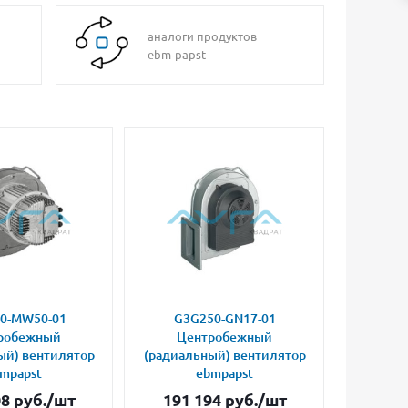
аналоги продуктов
ebm‑papst
0-MW50-01
G3G250-GN17-01
робежный
Центробежный
ый) вентилятор
(радиальный) вентилятор
mpapst
ebmpapst
08
руб.
/шт
191 194
руб.
/шт