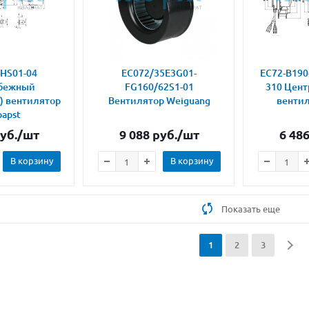
HS01-04
EC072/35E3G01-
EC72-B190
бежный
FG160/62S1-01
310 Цент
) вентилятор
Вентилятор Weiguang
вентил
apst
уб.
/шт
9 088
руб.
/шт
6 48
В корзину
В корзину
Показать еще
1
2
3