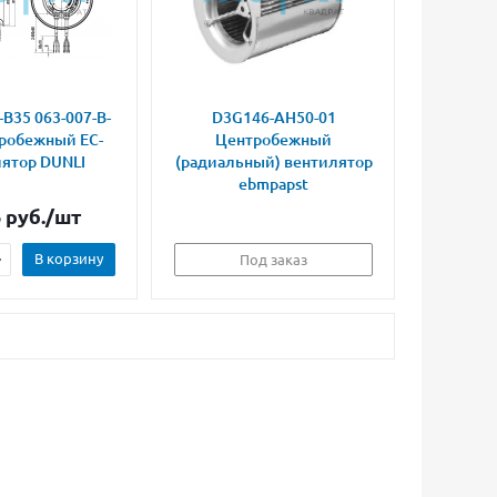
-B35 063-007-B-
D3G146-AH50-01
робежный ЕС-
Центробежный
ятор DUNLI
(радиальный) вентилятор
ebmpapst
6
руб.
/шт
В корзину
Под заказ