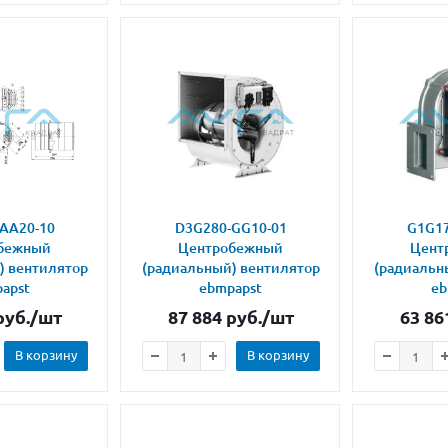
AA20-10
D3G280-GG10-01
G1G17
бежный
Центробежный
Цент
) вентилятор
(радиальный) вентилятор
(радиальн
apst
ebmpapst
eb
уб.
/шт
87 884
руб.
/шт
63 86
В корзину
В корзину