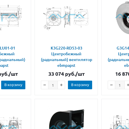
LU01-01
K3G220-RD53-03
G3G14
бежный
Центробежный
Цент
(радиальный)
(радиальный) вентилятор
(радиальн
apst
ebmpapst
eb
уб.
/шт
33 074
руб.
/шт
16 87
В корзину
В корзину