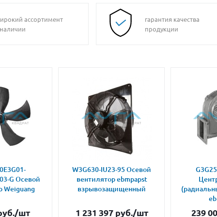
ирокий ассортимент
гарантия качества
 наличии
продукции
0E3G01-
W3G630-IU23-95 Осевой
G3G25
03-G Осевой
вентилятор ebmpapst
Цент
р Weiguang
взрывозащищенный
(радиальн
eb
уб.
/шт
1 231 397
руб.
/шт
239 0