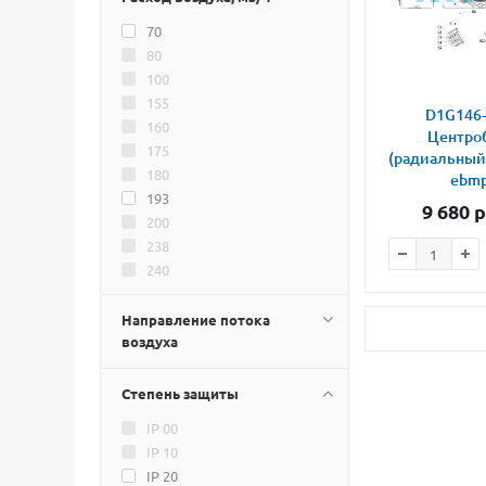
70
80
100
155
D1G146-
160
Центро
175
(радиальный
180
ebmp
193
9 680
р
200
238
240
245
255
Направление потока
воздуха
270
285
300
Степень защиты
310
IP 00
320
IP 10
325
IP 20
370