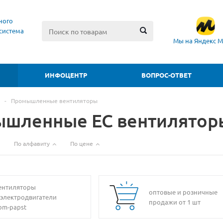
ного
система
Мы на Яндекс М
ИНФОЦЕНТР
ВОПРОС-ОТВЕТ
-
Промышленные вентиляторы
шленные EC вентилятор
По алфавиту
По цене
ентиляторы
оптовые и розничные
 электродвигатели
продажи от 1 шт
bm‑papst