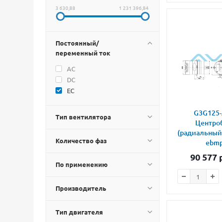
3 630,88
1 231 396,84
Постоянный/
переменный ток
AC
DC
EC
G3G125-
Тип вентилятора
Центро
(радиальный
Количество фаз
ebmp
90 577
р
По применению
Производитель
Тип двигателя