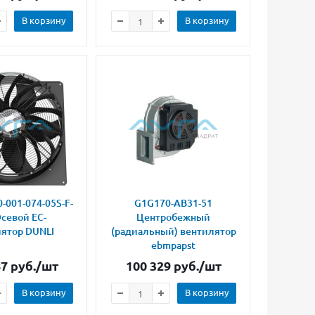
В корзину
В корзину
-001-074-05S-F-
G1G170-AB31-51
севой ЕС-
Центробежный
ятор DUNLI
(радиальный) вентилятор
ebmpapst
87
руб.
/шт
100 329
руб.
/шт
В корзину
В корзину