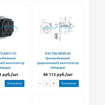
0-AB31-03
D3G180-HE09-02
робежный
Центробежный
ый) вентилятор
(радиальный) вентилятор
mpapst
ebmpapst
1
руб.
/шт
46 113
руб.
/шт
В корзину
В корзину