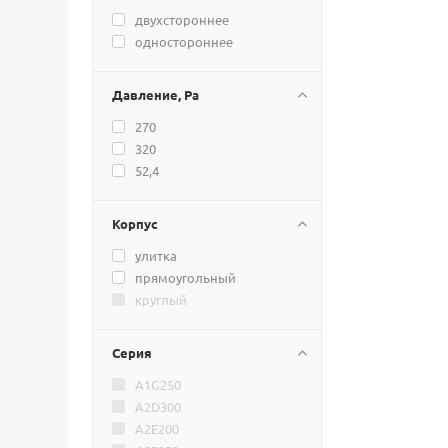
640
двухстороннее
645
одностороннее
655
660
Давление, Pa
665
685
270
700
320
735
52,4
738
740
Корпус
750
755
улитка
760
прямоугольный
770
круглый
790
800
Серия
810
A1G250
815
A2D300
820
A2E200
845