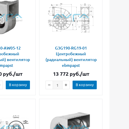
0-AW05-12
G3G190-RG19-01
робежный
Центробежный
ый) вентилятор
(радиальный) вентилятор
mpapst
ebmpapst
0
руб.
/шт
13 772
руб.
/шт
В корзину
В корзину