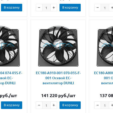
В корзину
В корзину
04 074-05S-F-
EC180-A910-001 070-05S-F-
EC180-A800
вой ЕС-
001 Осевой ЕС-
001 О
ор DUNLI
вентилятор DUNLI
вентил
руб.
/шт
141 220
руб.
/шт
137 0
В корзину
В корзину