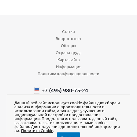
Статьи
Вопрос-ответ
Обзоры
Охрана труда
Карта сайта
Информация
Политика конфиденциальности
+7 (495) 980-75-24
+7 (985) 110-66-64
+375 (29) ​750-43-88
Данный веб-сайт использует cookie-файлы для сбора и
анализа информации о производительности и
order@aura-kvadrat.ru
использовании сайта, а также для улучшения и
индивидуальной настройки предоставления
информации. Продолжая использовать данный сайт,
Наш магазин на Яндекс Маркет
вы соглашаетесь с использованием нами cookie-
файлов. Для получения дополнительной информации
см.
Политика Cookie
.