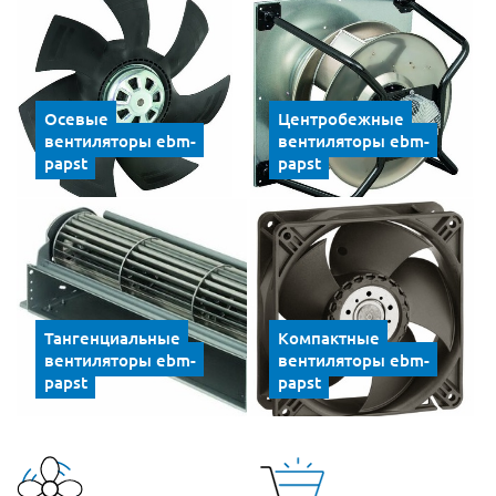
Осевые
Центробежные
вентиляторы ebm-
вентиляторы ebm-
papst
papst
Тангенциальные
Компактные
вентиляторы ebm-
вентиляторы ebm-
papst
papst