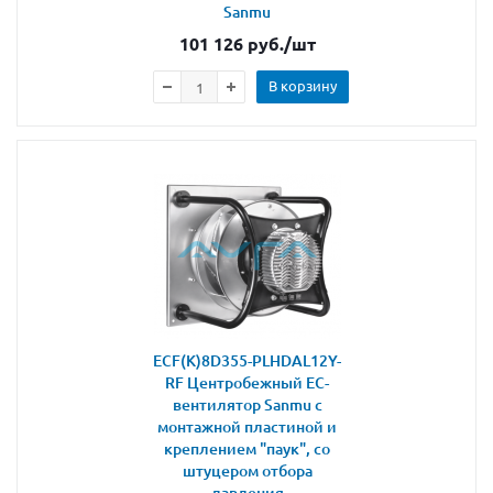
Sanmu
101 126
руб.
/шт
В корзину
ECF(K)8D355-PLHDAL12Y-
RF Центробежный ЕС-
вентилятор Sanmu с
монтажной пластиной и
креплением "паук", со
штуцером отбора
давления