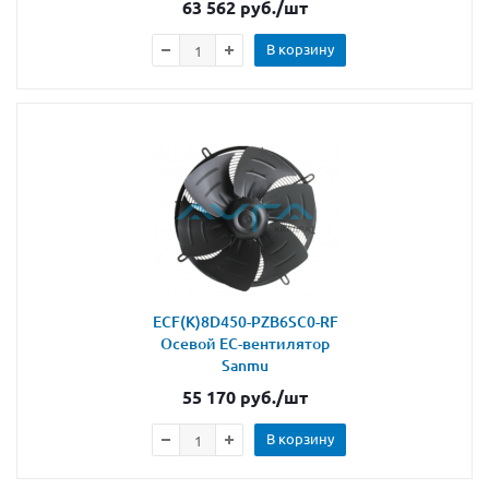
63 562
руб.
/шт
В корзину
ECF(K)8D450-PZB6SC0-RF
Осевой ЕС-вентилятор
Sanmu
55 170
руб.
/шт
В корзину