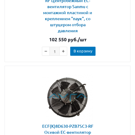
RF Центробежный ЕС-
вентилятор Sanmu с
монтажной пластиной и
креплением "паук", со
штуцером отбора
давления
102 550
руб.
/шт
В корзину
ECF(K)8D630-PZB7SC3-RF
Осевой ЕС-вентилятор