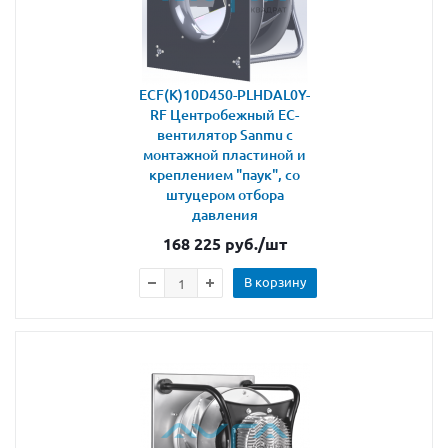
ECF(K)10D450-PLHDAL0Y-
RF Центробежный ЕС-
вентилятор Sanmu с
монтажной пластиной и
креплением "паук", со
штуцером отбора
давления
168 225
руб.
/шт
В корзину