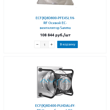
ECF(K)8D800-PFE4SL1N-
RF Осевой ЕС-
вентилятор Sanmu
108 844
руб.
/шт
В корзину
ECF(K)8D400-PLHDAL4Y-