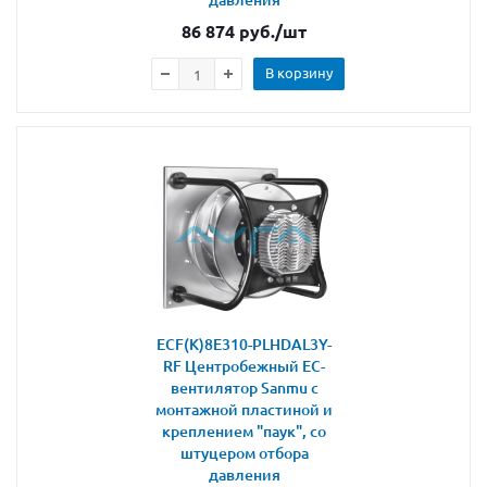
86 874
руб.
/шт
В корзину
ECF(K)8E310-PLHDAL3Y-
RF Центробежный ЕС-
вентилятор Sanmu с
монтажной пластиной и
креплением "паук", со
штуцером отбора
давления