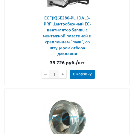
ECF(K)6E280-PLHDAL3-
PRF Центробежный ЕС-
вентилятор Sanmu с
монтажной пластиной и
креплением "паук", со
штуцером отбора
давления
39 726
руб.
/шт
В корзину