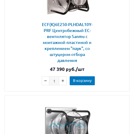
ECF(K)6E250-PLHDAL10Y-
PRF Центробежный ЕС-
вентилятор Sanmu с
монтажной пластиной и
креплением "паук", со
штуцером отбора
давления
47 390
руб.
/шт
В корзину