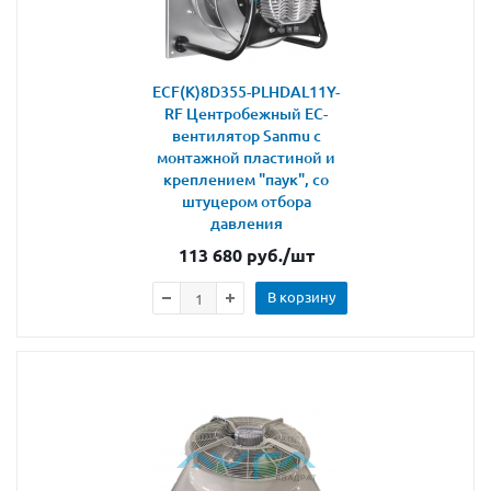
ECF(K)8D355-PLHDAL11Y-
RF Центробежный ЕС-
вентилятор Sanmu с
монтажной пластиной и
креплением "паук", со
штуцером отбора
давления
113 680
руб.
/шт
В корзину