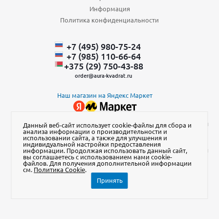
Информация
Политика конфиденциальности
+7 (495) 980-75-24
+7 (985) 110-66-64
+375 (29) ​750-43-88
order@aura-kvadrat.ru
Наш магазин на Яндекс Маркет
2026 © АУРА-квадрат ИНН 7706242290, адрес: 141014, Московская
Данный веб-сайт использует cookie-файлы для сбора и
анализа информации о производительности и
обл., г. Мытищи, ул. Центральная, стр.20Б, помещ. 515-2
использовании сайта, а также для улучшения и
индивидуальной настройки предоставления
Представленная на сайте информация о товарах и их стоимости
информации. Продолжая использовать данный сайт,
вы соглашаетесь с использованием нами cookie-
не является публичной офертой
файлов. Для получения дополнительной информации
см.
Политика Cookie
.
Принять