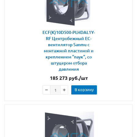
ECF(K)10D500-PLHDAL1Y-
RF Центробежный ЕС-
вентилятор Sanmu с
монтажной пластиной и
креплением "паук", со
штуцером отбора
давления
185 273
руб.
/шт
В корзину