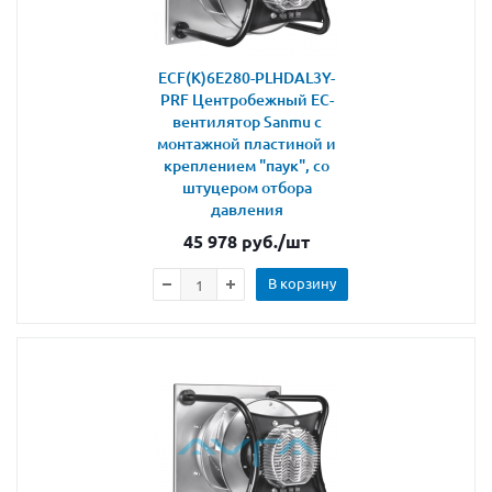
ECF(K)6E280-PLHDAL3Y-
PRF Центробежный ЕС-
вентилятор Sanmu с
монтажной пластиной и
креплением "паук", со
штуцером отбора
давления
45 978
руб.
/шт
В корзину