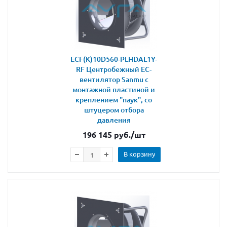
ECF(K)10D560-PLHDAL1Y-
RF Центробежный ЕС-
вентилятор Sanmu с
монтажной пластиной и
креплением "паук", со
штуцером отбора
давления
196 145
руб.
/шт
В корзину