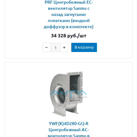
PRF Центробежный ЕС-
вентилятор Sanmu с
назад загнутыми
лопатками (входной
диффузор в комплекте)
34 328
руб.
/шт
В корзину
YWF(K)4D280-GQ-R
Центробежный АС-
вентилятор Sanmu в