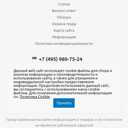
Статьи
Вопрос-ответ
Обзоры
Охрана труда
Карта сайта
Информация
Политика конфиденциальности
+7 (495) 980-75-24
+7 (985) 110-66-64
+375 (29) ​750-43-88
Данный веб-сайт использует cookie-файлы для сбора и
анализа информации о производительности и
order@aura-kvadrat.ru
использовании сайта, а также для улучшения и
индивидуальной настройки предоставления
информации. Продолжая использовать данный сайт,
Наш магазин на Яндекс Маркет
вы соглашаетесь с использованием нами cookie-
файлов. Для получения дополнительной информации
см.
Политика Cookie
.
Принять
2026 © АУРА-квадрат ИНН 7706242290, адрес: 141014, Московская
обл., г. Мытищи, ул. Центральная, стр.20Б, помещ. 515-2
Представленная на сайте информация о товарах и их стоимости
не является публичной офертой