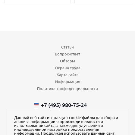
Статьи
Вопрос-ответ
Обзоры
Охрана труда
Карта сайта
Информация
Политика конфиденциальности
+7 (495) 980-75-24
+7 (985) 110-66-64
+375 (29) ​750-43-88
Данный веб-сайт использует cookie-файлы для сбора и
анализа информации о производительности и
order@aura-kvadrat.ru
использовании сайта, а также для улучшения и
индивидуальной настройки предоставления
информации. Продолжая использовать данный сайт,
Наш магазин на Яндекс Маркет