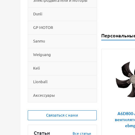
Электродвигатели и моторы
Dunli
GP MOTOR
Персональны
Sanmu
Weiguang
Keli
Lionball
Aксессуары
A6D800-
Связаться с нами
вентилят
ebmp
Статьи
Все статьи