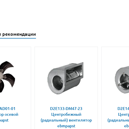
е рекомендации
AD01-01
D2E133-DM47-23
D2E14
ор осевой
Центробежный
Цент
apst
(радиальный) вентилятор
(радиальн
ebmpapst
eb