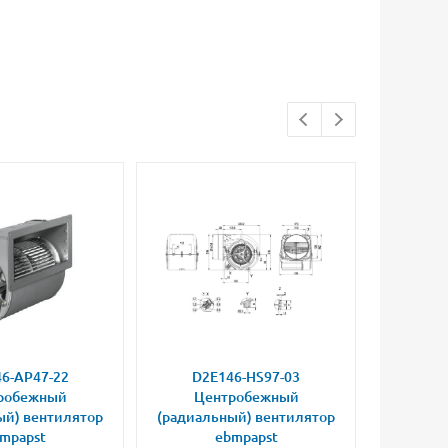
6-AP47-22
D2E146-HS97-03
D2E
робежный
Центробежный
Це
ый) вентилятор
(радиальный) вентилятор
(радиал
mpapst
ebmpapst