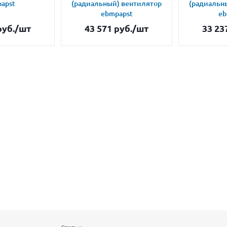
apst
(радиальный) вентилятор
(радиальн
ebmpapst
eb
уб.
/шт
43 571
руб.
/шт
33 23