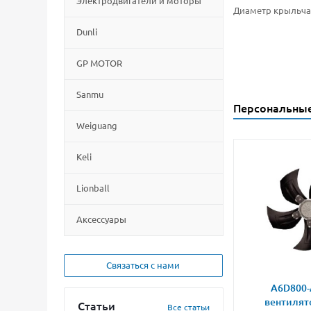
Электродвигатели и моторы
Диаметр крыльча
Dunli
GP MOTOR
Sanmu
Персональны
Weiguang
Keli
Lionball
Aксессуары
Связаться с нами
A6D800-
вентилят
Статьи
Все статьи