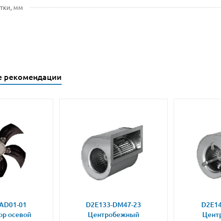
тки, мм
е рекомендации
AD01-01
D2E133-DM47-23
D2E14
ор осевой
Центробежный
Цент