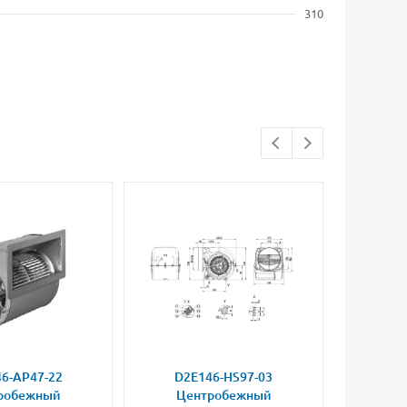
310
6-AP47-22
D2E146-HS97-03
D2E
робежный
Центробежный
Це