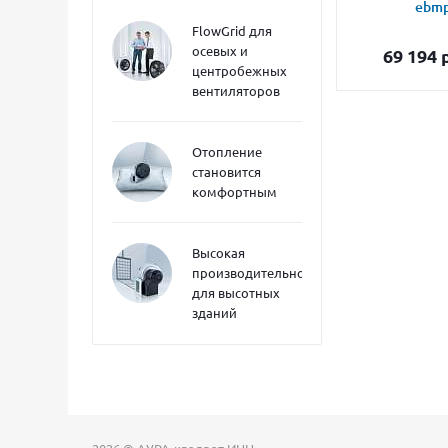
ebmp
FlowGrid для
осевых и
69 194
р
центробежных
вентиляторов
Отопление
становится
комфортным
Высокая
производительность
для высотных
зданий