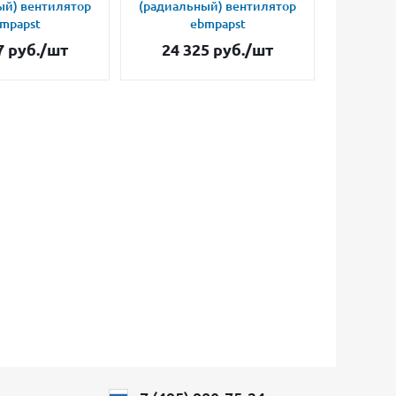
ый) вентилятор
(радиальный) вентилятор
(радиал
mpapst
ebmpapst
7
руб.
/шт
24 325
руб.
/шт
34 