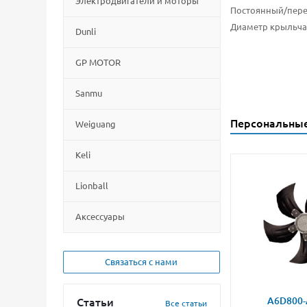
Электродвигатели и моторы
Постоянный/пер
Диаметр крыльча
Dunli
GP MOTOR
Sanmu
Персональны
Weiguang
Keli
Lionball
Aксессуары
Связаться с нами
Статьи
A6D800-
Все статьи