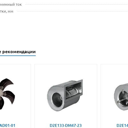
еменный ток
тки, мм
е рекомендации
AD01-01
D2E133-DM47-23
D2E14