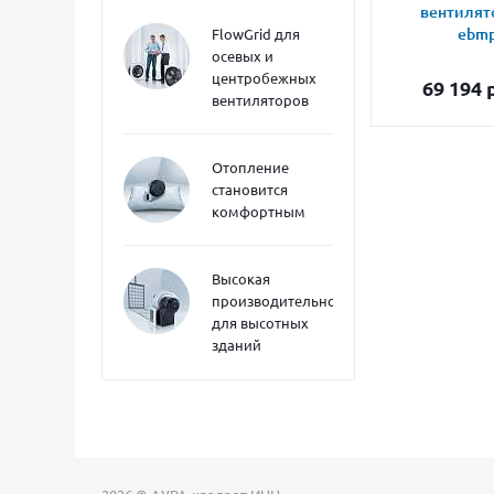
вентилят
ebmp
FlowGrid для
осевых и
центробежных
69 194
р
вентиляторов
Отопление
становится
комфортным
Высокая
производительность
для высотных
зданий