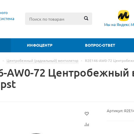
ного
система
Мы на Яндекс М
ИНФОЦЕНТР
ВОПРОС-ОТВЕТ
-
Центробежный (радиальный) вентилятор
-
R2E146-AW0-72 Центробежн
6-AW0-72 Центробежный 
pst
Артикул:
R2E1