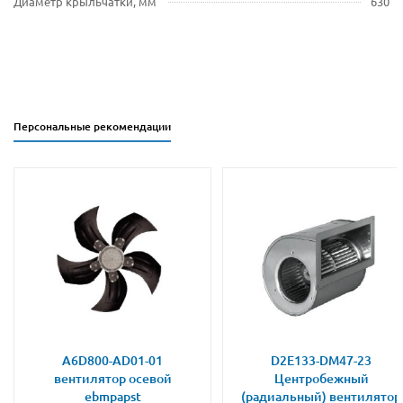
Диаметр крыльчатки, мм
630
Персональные рекомендации
A6D800-AD01-01
D2E133-DM47-23
вентилятор осевой
Центробежный
ebmpapst
(радиальный) вентилятор