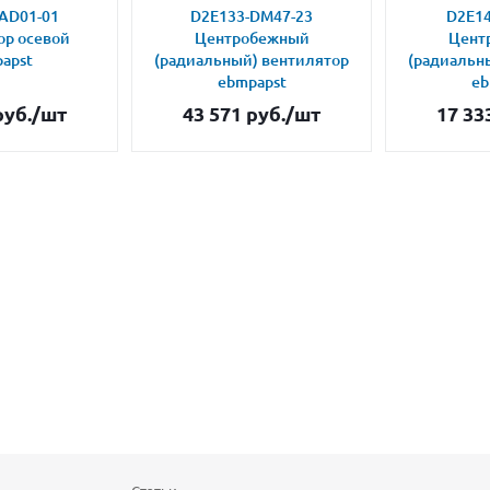
AD01-01
D2E133-DM47-23
D2E14
ор осевой
Центробежный
Цент
apst
(радиальный) вентилятор
(радиальн
ebmpapst
eb
уб.
/шт
43 571
руб.
/шт
17 33