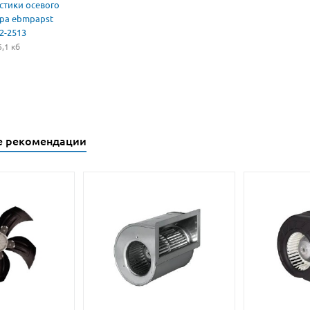
стики осевого
ра ebmpapst
2-2513
,1 кб
е рекомендации