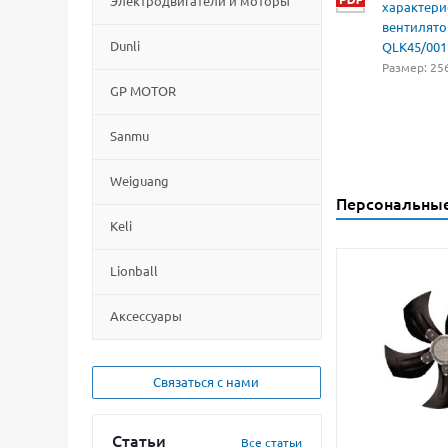
Электродвигатели и моторы
характери
вентилято
Dunli
QLK45/001
Размер: 256
GP MOTOR
Sanmu
Weiguang
Персональны
Keli
Lionball
Aксессуары
Связаться с нами
Статьи
Все статьи