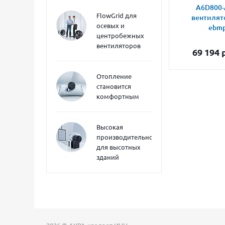
A6D800-
FlowGrid для
вентилят
осевых и
ebmp
центробежных
вентиляторов
69 194
р
Отопление
становится
комфортным
Высокая
производительность
для высотных
зданий