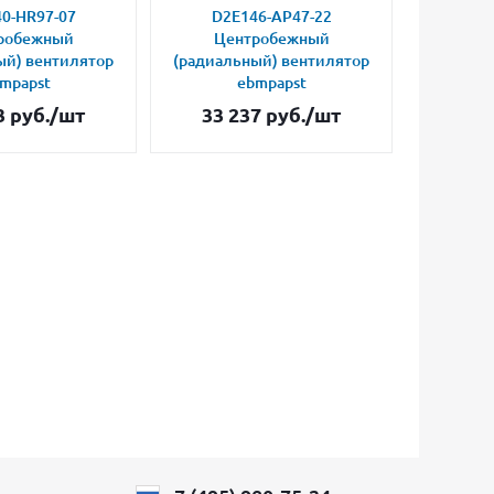
0-HR97-07
D2E146-AP47-22
D2E
робежный
Центробежный
Це
ый) вентилятор
(радиальный) вентилятор
(радиал
mpapst
ebmpapst
3
руб.
/шт
33 237
руб.
/шт
24 