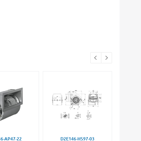
6-AP47-22
D2E146-HS97-03
D2E