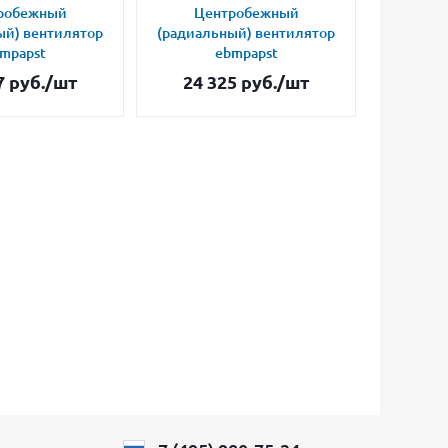
робежный
Центробежный
Це
ый) вентилятор
(радиальный) вентилятор
(радиал
mpapst
ebmpapst
7
руб.
/шт
24 325
руб.
/шт
34 