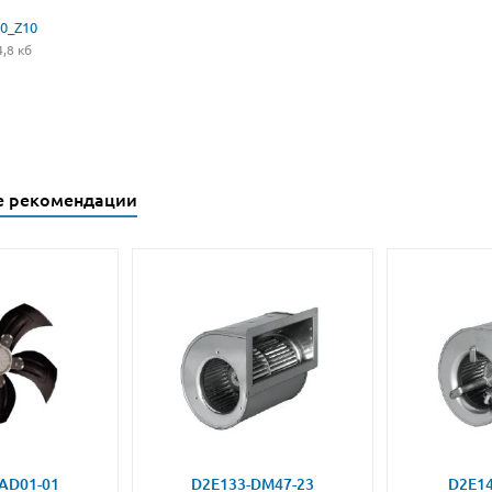
00_Z10
,8 кб
е рекомендации
AD01-01
D2E133-DM47-23
D2E14