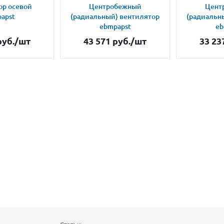
ор осевой
Центробежный
Цент
apst
(радиальный) вентилятор
(радиальн
ebmpapst
eb
уб.
/шт
43 571
руб.
/шт
33 23