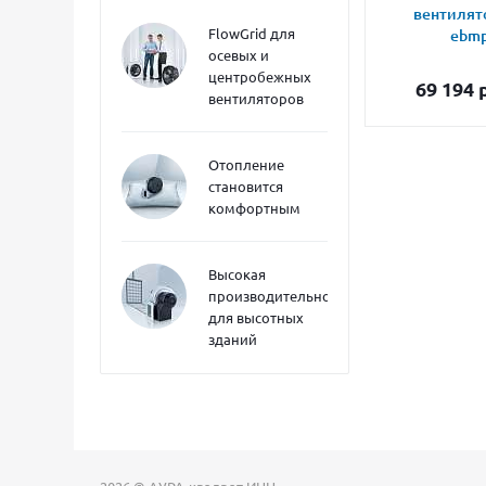
вентилят
FlowGrid для
ebmp
осевых и
центробежных
69 194
р
вентиляторов
Отопление
становится
комфортным
Высокая
производительность
для высотных
зданий