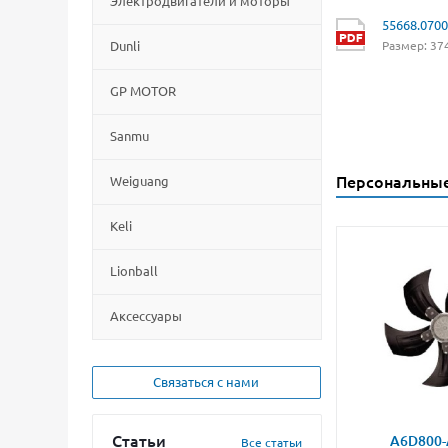
Электродвигатели и моторы
55668.070
Dunli
Размер: 374
GP MOTOR
Sanmu
Персональны
Weiguang
Keli
Lionball
Aксессуары
Связаться с нами
Статьи
A6D800-
Все статьи