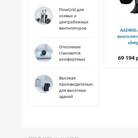
FlowGrid для
осевых и
центробежных
вентиляторов
A6D800-
вентилят
ebmp
Отопление
становится
69 194
р
комфортным
Высокая
производительность
для высотных
зданий