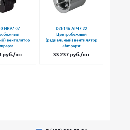
0-HR97-07
D2E146-AP47-22
D2E
робежный
Центробежный
Це
ый) вентилятор
(радиальный) вентилятор
(радиал
mpapst
ebmpapst
3
руб.
/шт
33 237
руб.
/шт
24 