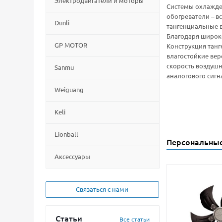
Электродвигатели и моторы
Системы охлажден
обогреватели – в
Dunli
тангенциальные в
Благодаря широк
GP MOTOR
Конструкция танг
влагостойкие вер
скорость воздушн
Sanmu
аналогового сигна
Weiguang
Keli
Lionball
Персональны
Aксессуары
Связаться с нами
Статьи
Все статьи