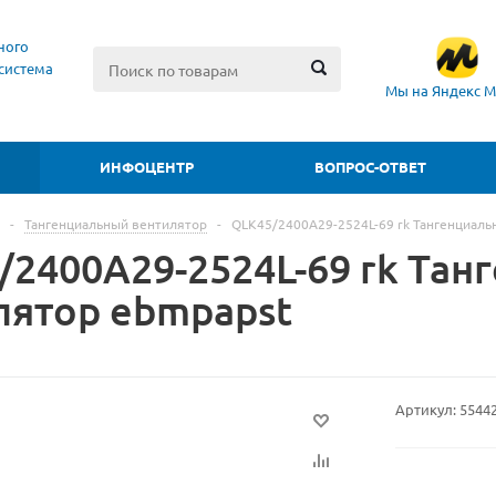
ного
система
Мы на Яндекс М
ИНФОЦЕНТР
ВОПРОС-ОТВЕТ
-
Тангенциальный вентилятор
-
QLK45/2400A29-2524L-69 rk Тангенциаль
/2400A29-2524L-69 rk Та
лятор ebmpapst
Артикул:
5544