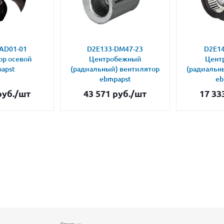
AD01-01
D2E133-DM47-23
D2E14
ор осевой
Центробежный
Цент
apst
(радиальный) вентилятор
(радиальн
ebmpapst
eb
уб.
/шт
43 571
руб.
/шт
17 33