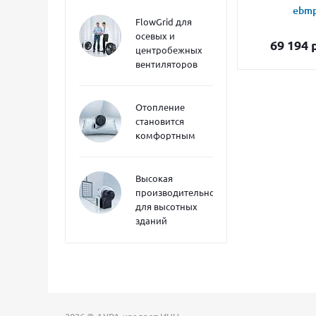
ebmp
FlowGrid для
осевых и
69 194
р
центробежных
вентиляторов
Отопление
становится
комфортным
Высокая
производительность
для высотных
зданий