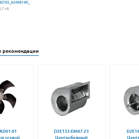
N0705_KM98149_
,7 кб
е рекомендации
AD01-01
D2E133-DM47-23
D2E14
ор осевой
Центробежный
Цент