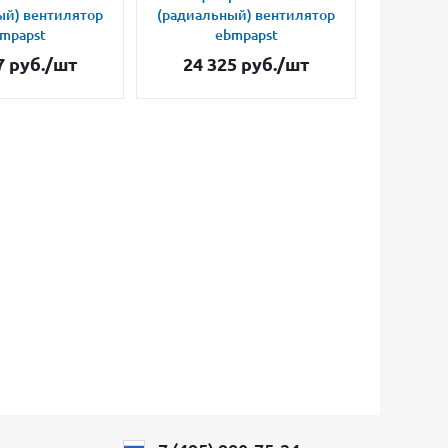
ый) вентилятор
(радиальный) вентилятор
(радиал
mpapst
ebmpapst
7
руб.
/шт
24 325
руб.
/шт
34 