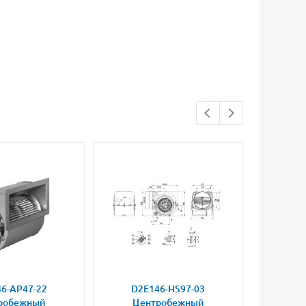
6-AP47-22
D2E146-HS97-03
D2E
робежный
Центробежный
Це