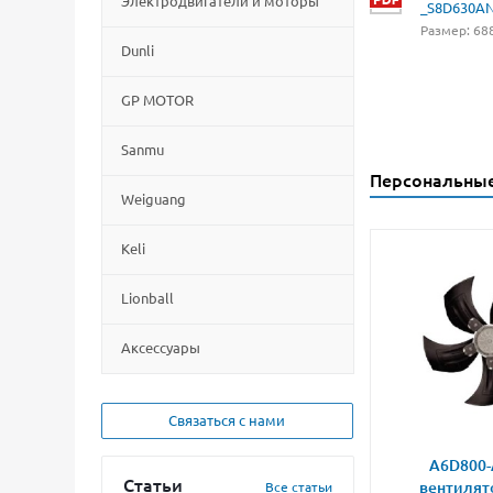
Электродвигатели и моторы
_S8D630A
Размер: 688
Dunli
GP MOTOR
Sanmu
Персональны
Weiguang
Keli
Lionball
Aксессуары
Связаться с нами
A6D800-
Статьи
вентилят
Все статьи