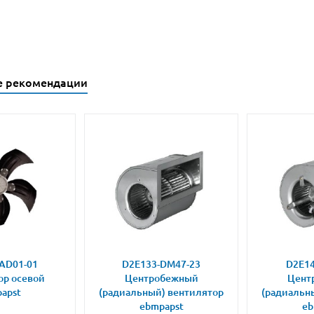
е рекомендации
AD01-01
D2E133-DM47-23
D2E14
ор осевой
Центробежный
Цент
apst
(радиальный) вентилятор
(радиальн
ebmpapst
eb