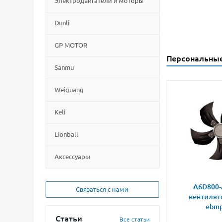
Электродвигатели и моторы
Dunli
GP MOTOR
Персональны
Sanmu
Weiguang
Keli
Lionball
Aксессуары
A6D800-
Связаться с нами
вентилят
ebmp
Статьи
Все статьи