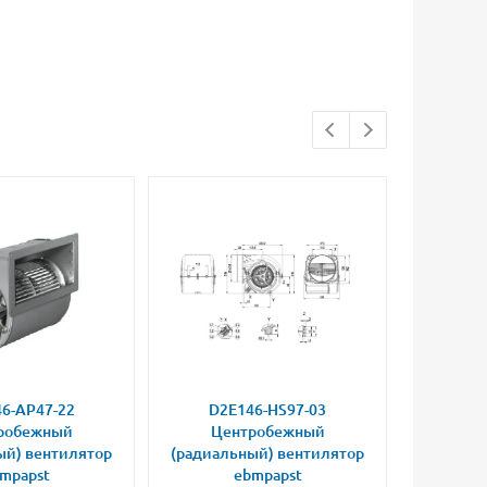
6-AP47-22
D2E146-HS97-03
D2E
робежный
Центробежный
Це
ый) вентилятор
(радиальный) вентилятор
(радиал
mpapst
ebmpapst