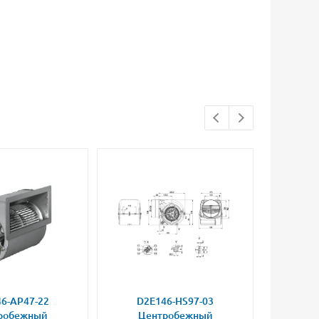
6-AP47-22
D2E146-HS97-03
D2E
робежный
Центробежный
Це