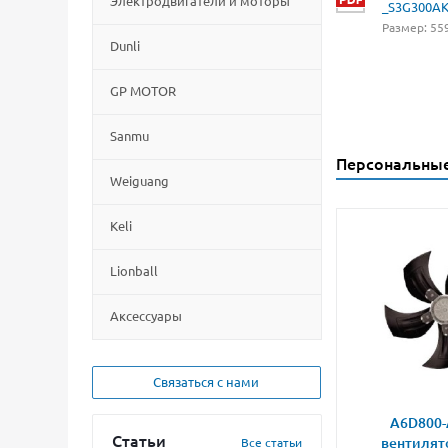
Электродвигатели и моторы
_S3G300AK
Размер: 559
Dunli
GP MOTOR
Sanmu
Персональны
Weiguang
Keli
Lionball
Aксессуары
Связаться с нами
A6D800-
Статьи
вентилят
Все статьи