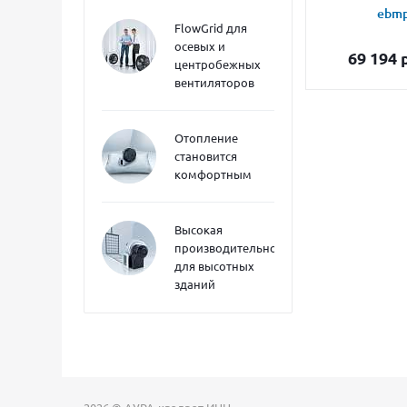
ebmp
FlowGrid для
осевых и
69 194
р
центробежных
вентиляторов
Отопление
становится
комфортным
Высокая
производительность
для высотных
зданий