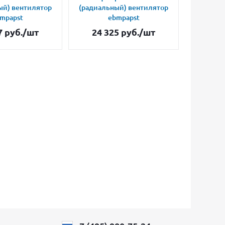
ый) вентилятор
(радиальный) вентилятор
(радиал
mpapst
ebmpapst
7
руб.
/шт
24 325
руб.
/шт
34 