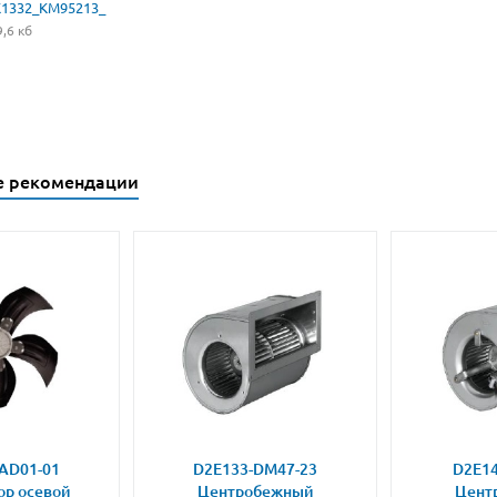
1332_KM95213_
,6 кб
е рекомендации
AD01-01
D2E133-DM47-23
D2E14
ор осевой
Центробежный
Цент