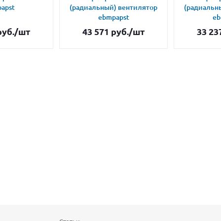
apst
(радиальный) вентилятор
(радиальн
ebmpapst
eb
уб.
/шт
43 571
руб.
/шт
33 23