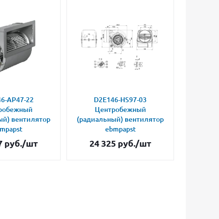
6-AP47-22
D2E146-HS97-03
D2E
робежный
Центробежный
Це
ый) вентилятор
(радиальный) вентилятор
(радиал
mpapst
ebmpapst
7
руб.
/шт
24 325
руб.
/шт
34 