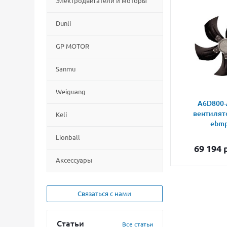
Электродвигатели и моторы
Dunli
GP MOTOR
Sanmu
Weiguang
A6D800-
вентилят
Keli
ebmp
Lionball
69 194
р
Aксессуары
Связаться с нами
Статьи
Все статьи