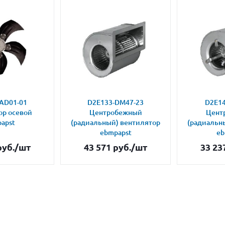
AD01-01
D2E133-DM47-23
D2E14
ор осевой
Центробежный
Цент
apst
(радиальный) вентилятор
(радиальн
ebmpapst
eb
уб.
/шт
43 571
руб.
/шт
33 23