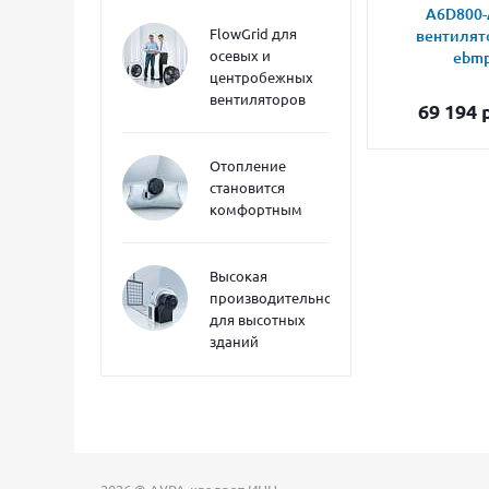
A6D800-
FlowGrid для
вентилят
осевых и
ebmp
центробежных
вентиляторов
69 194
р
Отопление
становится
комфортным
Высокая
производительность
для высотных
зданий