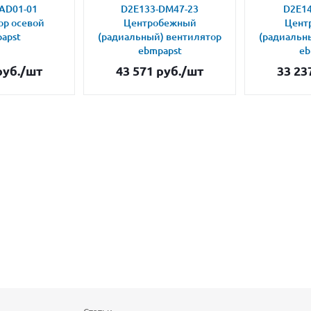
AD01-01
D2E133-DM47-23
D2E14
ор осевой
Центробежный
Цент
apst
(радиальный) вентилятор
(радиальн
ebmpapst
eb
уб.
/шт
43 571
руб.
/шт
33 23