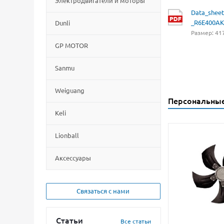
Электродвигатели и моторы
Data_sheet
_R6E400AK
Dunli
Размер: 417
GP MOTOR
Sanmu
Weiguang
Персональны
Keli
Lionball
Aксессуары
Связаться с нами
Статьи
Все статьи