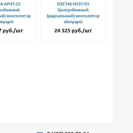
6-AP47-22
D2E146-HS97-03
D2E
робежный
Центробежный
Це
ый) вентилятор
(радиальный) вентилятор
(радиал
mpapst
ebmpapst
7
руб.
/шт
24 325
руб.
/шт
34 