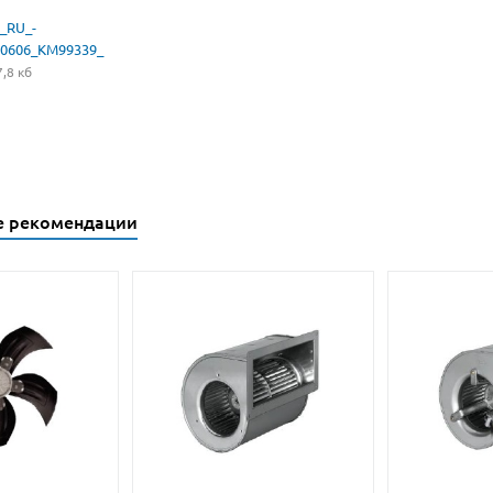
_RU_-
0606_KM99339_
,8 кб
е рекомендации