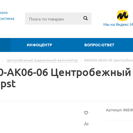
ного
система
Мы на Яндекс М
ИНФОЦЕНТР
ВОПРОС-ОТВЕТ
-
Центробежный (радиальный) вентилятор
-
R6E400-AK06-06 Центробеж
0-AK06-06 Центробежный
pst
Артикул:
R6E4