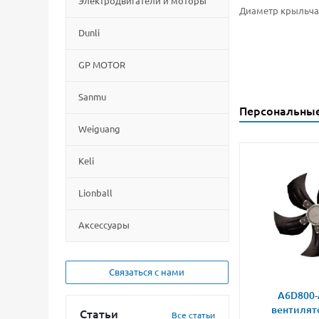
Электродвигатели и моторы
Диаметр крыльча
Dunli
GP MOTOR
Sanmu
Персональны
Weiguang
Keli
Lionball
Aксессуары
Связаться с нами
A6D800-
вентилят
Статьи
Все статьи