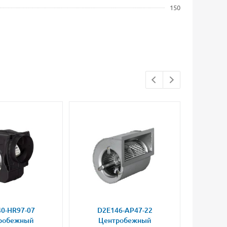
150
0-HR97-07
D2E146-AP47-22
D2E
робежный
Центробежный
Це