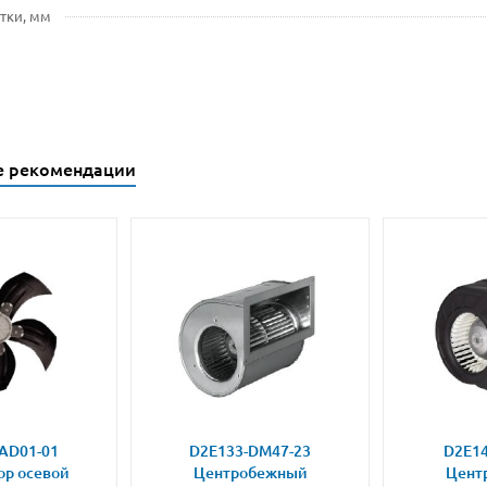
тки, мм
е рекомендации
AD01-01
D2E133-DM47-23
D2E14
ор осевой
Центробежный
Цент