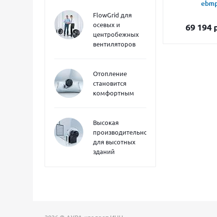
ebmp
FlowGrid для
осевых и
69 194
р
центробежных
вентиляторов
Отопление
становится
комфортным
Высокая
производительность
для высотных
зданий