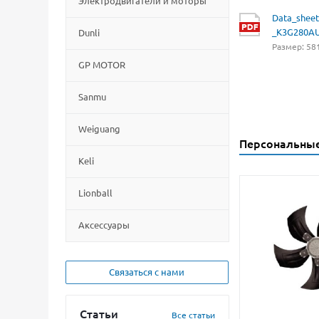
Электродвигатели и моторы
Data_sheet
_K3G280A
Dunli
Размер: 581
GP MOTOR
Sanmu
Weiguang
Персональны
Keli
Lionball
Aксессуары
Связаться с нами
Статьи
Все статьи