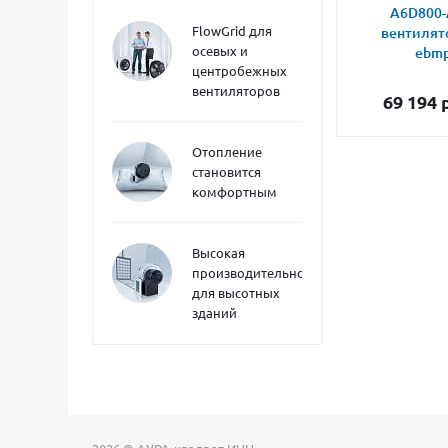
A6D800-
FlowGrid для
вентилят
осевых и
ebmp
центробежных
вентиляторов
69 194
р
Отопление
становится
комфортным
Высокая
производительность
для высотных
зданий