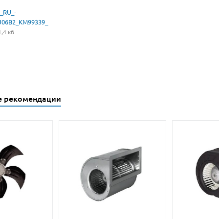
_RU_-
U06B2_KM99339_
,4 кб
е рекомендации