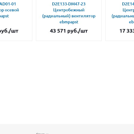
AD01-01
D2E133-DM47-23
D2E14
ор осевой
Центробежный
Цент
apst
(радиальный) вентилятор
(радиальн
ebmpapst
eb
уб.
/шт
43 571
руб.
/шт
17 33