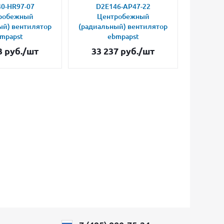
0-HR97-07
D2E146-AP47-22
D2E
робежный
Центробежный
Це
ый) вентилятор
(радиальный) вентилятор
(радиал
mpapst
ebmpapst
3
руб.
/шт
33 237
руб.
/шт
24 