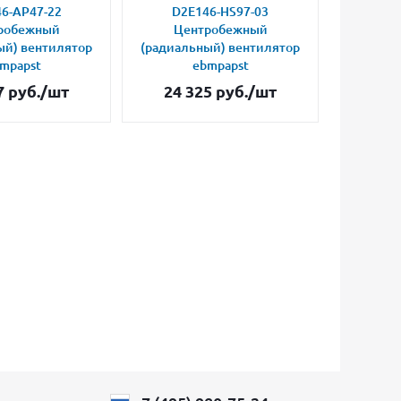
6-AP47-22
D2E146-HS97-03
D2E
робежный
Центробежный
Це
ый) вентилятор
(радиальный) вентилятор
(радиал
mpapst
ebmpapst
7
руб.
/шт
24 325
руб.
/шт
34 