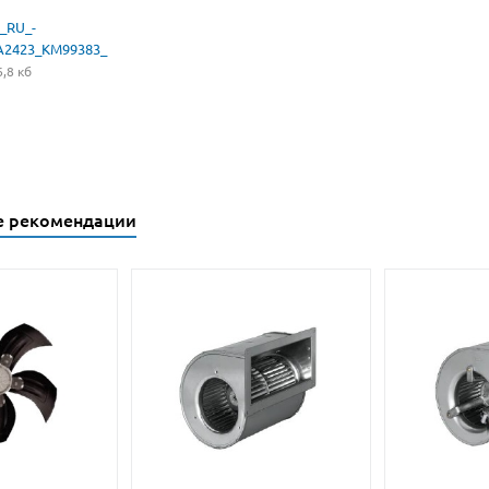
_RU_-
A2423_KM99383_
,8 кб
е рекомендации