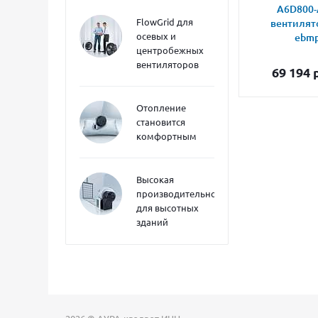
A6D800-
FlowGrid для
вентилят
осевых и
ebmp
центробежных
вентиляторов
69 194
р
Отопление
становится
комфортным
Высокая
производительность
для высотных
зданий