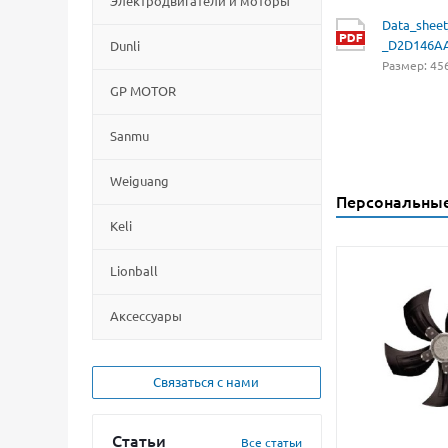
Электродвигатели и моторы
Data_sheet
_D2D146A
Dunli
Размер: 456
GP MOTOR
Sanmu
Weiguang
Персональны
Keli
Lionball
Aксессуары
Связаться с нами
Статьи
Все статьи