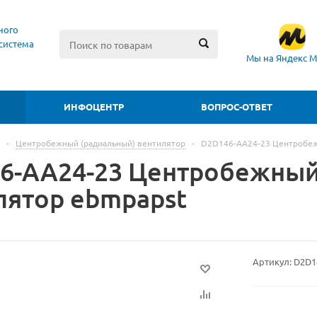
ного
система
Мы на Яндекс М
ИНФОЦЕНТР
ВОПРОС-ОТВЕТ
-
Центробежный (радиальный) вентилятор
-
D2D146-AA24-23 Центробеж
6-AA24-23 Центробежный
лятор ebmpapst
Артикул:
D2D1