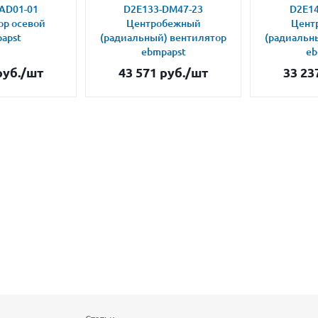
AD01-01
D2E133-DM47-23
D2E14
ор осевой
Центробежный
Цент
apst
(радиальный) вентилятор
(радиальн
ebmpapst
eb
уб.
/шт
43 571
руб.
/шт
33 23