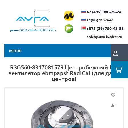
+7 (495) 980-75-24
+7 (985) 110-66-64
+375 (29) ​750-43-88
ранее ООО «ЭБМ‑ПАПСТ РУС»
order@aura-kvadrat.ru
МЕНЮ
R3G560-8317081579 Центробежный ЕС-
вентилятор ebmpapst RadiCal (для дата-
центров)