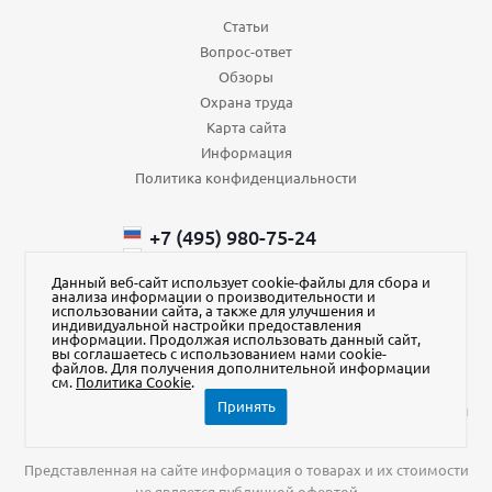
Статьи
Вопрос-ответ
Обзоры
Охрана труда
Карта сайта
Информация
Политика конфиденциальности
+7 (495) 980-75-24
+7 (985) 110-66-64
+375 (29) ​750-43-88
Данный веб-сайт использует cookie-файлы для сбора и
анализа информации о производительности и
order@aura-kvadrat.ru
использовании сайта, а также для улучшения и
индивидуальной настройки предоставления
информации. Продолжая использовать данный сайт,
Наш магазин на Яндекс Маркет
вы соглашаетесь с использованием нами cookie-
файлов. Для получения дополнительной информации
см.
Политика Cookie
.
Принять
2026 © АУРА-квадрат ИНН 7706242290, адрес: 141014, Московская
обл., г. Мытищи, ул. Центральная, стр.20Б, помещ. 515-2
Представленная на сайте информация о товарах и их стоимости
не является публичной офертой