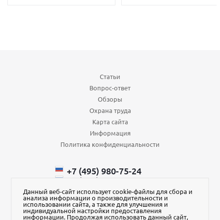
Статьи
Вопрос-ответ
Обзоры
Охрана труда
Карта сайта
Информация
Политика конфиденциальности
+7 (495) 980-75-24
+7 (985) 110-66-64
+375 (29) ​750-43-88
Данный веб-сайт использует cookie-файлы для сбора и
анализа информации о производительности и
order@aura-kvadrat.ru
использовании сайта, а также для улучшения и
индивидуальной настройки предоставления
информации. Продолжая использовать данный сайт,
Наш магазин на Яндекс Маркет